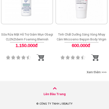
Sữa Rửa Mặt Hỗ Trợ Giảm Mụn Obagi
Tinh Chất Dưỡng Sáng Vùng Nhạy
CLENZIderm Foaming Blemish
Cảm Miccosmo Beppin Body Virgin
Cleanser
White Serum
1.150.000đ
600.000đ
Xem thêm >>>
Lên Đầu Trang
© CÔNG TY TNHH J BEAUTY