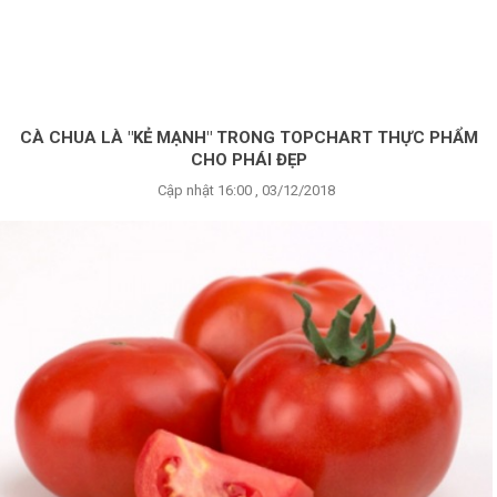
×
BRANDS
ANDS
FEATURED BRAND
CÀ CHUA LÀ "KẺ MẠNH" TRONG TOPCHART THỰC PHẨM
CHO PHÁI ĐẸP
HĂM
Cập nhật 16:00 , 03/12/2018
SÓC
DA
RANG
IỂM
HĂM
SÓC
ODY