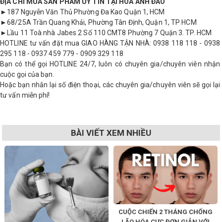
ĐỊA CHỈ MUA SẢN PHẨM UY TÍN TẠI HOA ANH ĐÀO
►187 Nguyễn Văn Thủ Phường Đa Kao Quận 1, HCM
►68/25A Trần Quang Khải, Phường Tân Định, Quận 1, TP HCM
►Lầu 11 Toà nhà Jabes 2 Số 110 CMT8 Phường 7 Quận 3. TP. HCM
HOTLINE tư vấn đặt mua GIAO HÀNG TẬN NHÀ: 0938 118 118 - 0938
295 118 - 0937 459 779 - 0909 329 118
Bạn có thể gọi HOTLINE 24/7, luôn có chuyên gia/chuyên viên nhận
cuộc gọi của bạn.
Hoặc bạn nhắn lại số điện thoại, các chuyên gia/chuyên viên sẽ gọi lại
tư vấn miễn phí!
BÀI VIẾT XEM NHIỀU
CUỘC CHIẾN 2 THÁNG CHỐNG
LÃO HÓA CỰC ĐƠN GIẢN VỚI