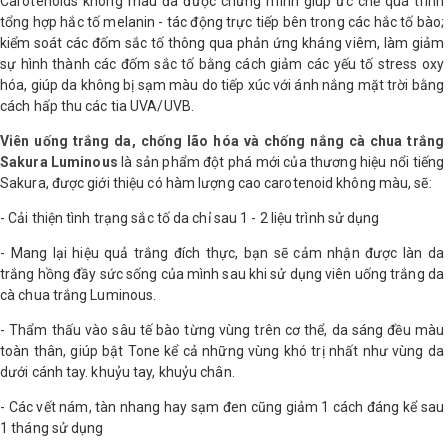
Carotenoids không màu đã được chứng minh giúp ức chế quá trình
tổng hợp hắc tố melanin - tác động trực tiếp bên trong các hắc tố bào;
kiểm soát các đốm sắc tố thông qua phản ứng kháng viêm, làm giảm
sự hình thành các đốm sắc tố bằng cách giảm các yếu tố stress oxy
hóa, giúp da không bị sạm màu do tiếp xúc với ánh nắng mặt trời bằng
cách hấp thu các tia UVA/UVB.
Viên uống trắng da, chống lão hóa và chống nắng cà chua trắng
Sakura Luminous
là sản phẩm đột phá mới của thương hiệu nổi tiếng
Sakura, được giới thiệu có hàm lượng cao carotenoid không màu, sẽ:
- Cải thiện tình trạng sắc tố da chỉ sau 1 - 2 liệu trình sử dụng
-
Mang lại hiệu quả trắng đích thực, bạn sẽ cảm nhận được làn da
trắng hồng đầy sức sống của mình sau khi sử dụng viên uống trắng da
cà chua trắng Luminous.
-
Thẩm
thấu vào sâu tế bào từng vùng trên cơ thể, da sáng đều màu
toàn thân, giúp bật Tone kể cả những vùng khó trị nhất như vùng da
dưới cánh tay. khuỷu tay, khuỷu chân.
- Các vết nám, tàn nhang hay sạm đen cũng giảm 1 cách đáng kể sau
1 tháng sử dụng