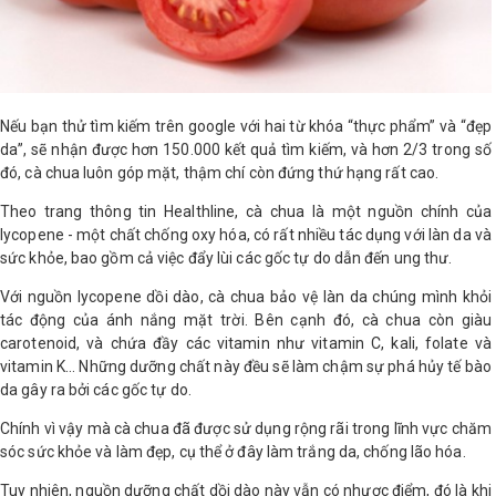
LOGS
IỚI
Nếu bạn thử tìm kiếm trên google với hai từ khóa “thực phẩm” và “đẹp
HIỆU
da”, sẽ nhận được hơn 150.000 kết quả tìm kiếm, và hơn 2/3 trong số
đó, cà chua luôn góp mặt, thậm chí còn đứng thứ hạng rất cao.
INIC
Theo trang thông tin Healthline, cà chua là một nguồn chính của
 SPA
lycopene - một chất chống oxy hóa, có rất nhiều tác dụng với làn da và
sức khỏe, bao gồm cả việc đẩy lùi các gốc tự do dẫn đến ung thư.
Với nguồn lycopene dồi dào, cà chua bảo vệ làn da chúng mình khỏi
tác động của ánh nắng mặt trời. Bên cạnh đó, cà chua còn giàu
carotenoid, và chứa đầy các vitamin như vitamin C, kali, folate và
vitamin K... Những dưỡng chất này đều sẽ làm chậm sự phá hủy tế bào
da gây ra bởi các gốc tự do.
Chính vì vậy mà cà chua đã được sử dụng rộng rãi trong lĩnh vực chăm
sóc sức khỏe và làm đẹp, cụ thể ở đây làm trắng da, chống lão hóa.
Tuy nhiên, nguồn dưỡng chất dồi dào này vẫn có nhược điểm, đó là khi