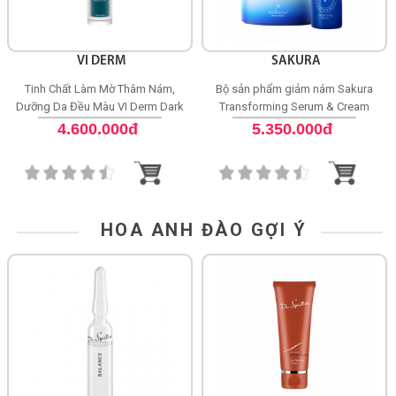
VI DERM
SAKURA
Tinh Chất Làm Mờ Thâm Nám,
Bộ sản phẩm giảm nám Sakura
Dưỡng Da Đều Màu VI Derm Dark
Transforming Serum & Cream
Spot Lifting Serum
4.600.000đ
5.350.000đ
HOA ANH ĐÀO GỢI Ý