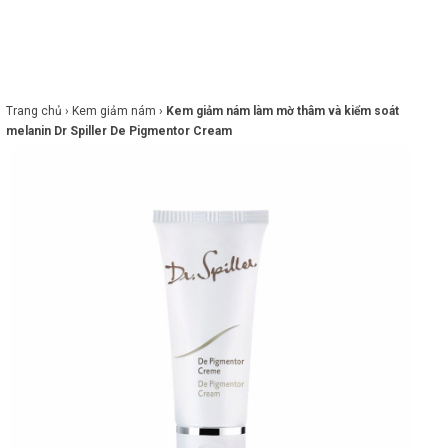
×
BRANDS
ANDS
FEATURED BRAND
Trang chủ ›
Kem giảm nám ›
Kem giảm nám làm mờ thâm và kiểm soát
melanin Dr Spiller De Pigmentor Cream
HĂM
SÓC
DA
RANG
IỂM
HĂM
SÓC
ODY