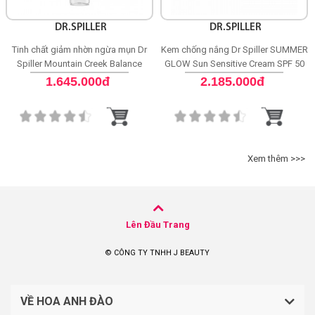
DR.SPILLER
DR.SPILLER
Tinh chất giảm nhờn ngừa mụn Dr
Kem chống nắng Dr Spiller SUMMER
Spiller Mountain Creek Balance
GLOW Sun Sensitive Cream SPF 50
Purifying Ampoule
1.645.000đ
2.185.000đ
Xem thêm >>>
Lên Đầu Trang
© CÔNG TY TNHH J BEAUTY
VỀ HOA ANH ĐÀO