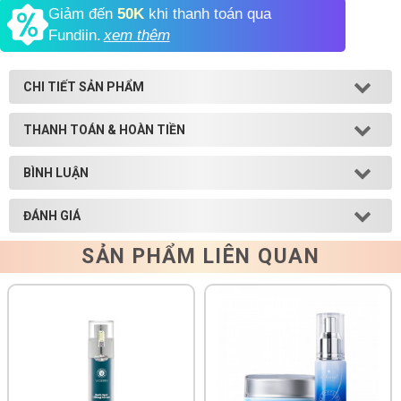
Giảm đến
50K
khi thanh toán qua
Shop All Brand A-
Fundiin.
xem thêm
Z
CHI TIẾT SẢN PHẨM
THANH TOÁN & HOÀN TIỀN
BÌNH LUẬN
ĐÁNH GIÁ
SẢN PHẨM LIÊN QUAN