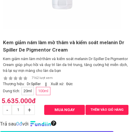
LOGS
IỚI
HIỆU
Kem giảm nám làm mờ thâm và kiểm soát melanin Dr
Spiller De Pigmentor Cream
INIC
Kem giảm nám làm mờ thâm và kiểm soát melanin Dr Spiller De Pigmentor
 SPA
Cream giúp phục hồi và duy trì làn da trẻ trung, tăng cường hệ miễn dịch,
trả lại sự mịn màng cho làn da bạn
7162 lượt xem
Thương hiệu:
Xuất xứ:
Dr.Spiller
Đức
Dung tích:
20ml
100ml
5.635.000
đ
-
+
MUA NGAY
THÊM VÀO GIỎ HÀNG
Trả sau
0đ
với