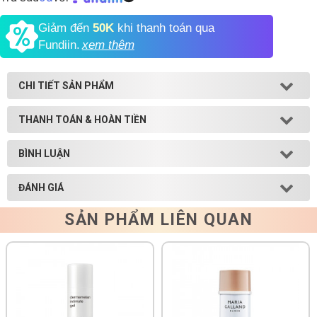
Shop All Brand A-
Giảm đến
50K
khi thanh toán qua
Z
Fundiin.
xem thêm
CHI TIẾT SẢN PHẨM
THANH TOÁN & HOÀN TIỀN
BÌNH LUẬN
ĐÁNH GIÁ
SẢN PHẨM LIÊN QUAN