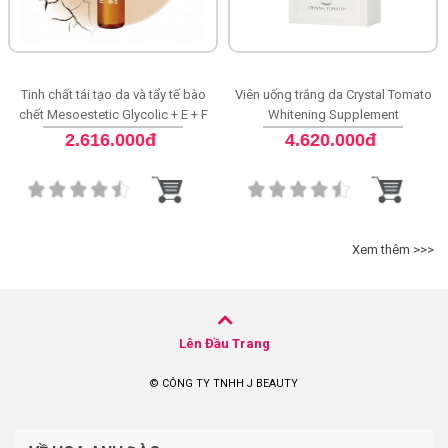
Tinh chất tái tạo da và tẩy tế bào
Viên uống trắng da Crystal Tomato
chết Mesoestetic Glycolic + E + F
Whitening Supplement
Ampoules
2.616.000đ
4.620.000đ
Xem thêm >>>
Lên Đầu Trang
© CÔNG TY TNHH J BEAUTY