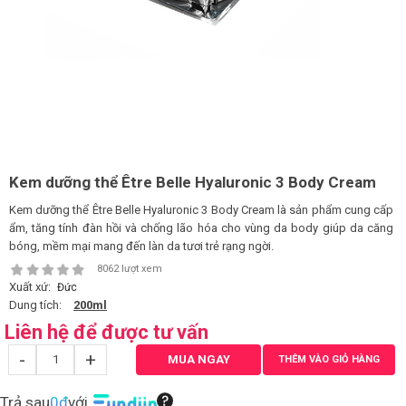
LOGS
IỚI
HIỆU
INIC
Kem dưỡng thể Être Belle Hyaluronic 3 Body Cream
 SPA
Kem dưỡng thể Être Belle Hyaluronic 3 Body Cream là sản phẩm cung cấp
ẩm, tăng tính đàn hồi và chống lão hóa cho vùng da body giúp da căng
bóng, mềm mại mang đến làn da tươi trẻ rạng ngời.
8062 lượt xem
Xuất xứ:
Đức
Dung tích:
200ml
Liên hệ để được tư vấn
-
+
MUA NGAY
THÊM VÀO GIỎ HÀNG
Trả sau
0đ
với