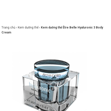
×
BRANDS
ANDS
FEATURED BRAND
Trang chủ ›
Kem dưỡng thể ›
Kem dưỡng thể Être Belle Hyaluronic 3 Body
Cream
HĂM
SÓC
DA
RANG
IỂM
HĂM
SÓC
ODY