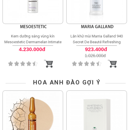
MESOESTETIC
MARIA GALLAND
Kem dưỡng sáng vùng kín
Lăn khử mùi Marria Galland 940
Mesoestetic Dermamelan Intimate
Secret De Beauté Refreshing
Home Depigmenting Gel Cream
Deodorant
4.230.000đ
923.400đ
1.026.000
đ
HOA ANH ĐÀO GỢI Ý