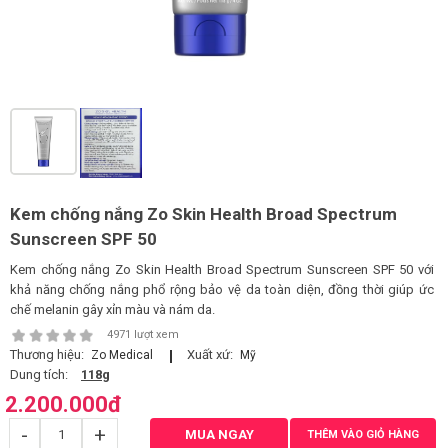
LOGS
IỚI
HIỆU
INIC
 SPA
Kem chống nắng Zo Skin Health Broad Spectrum
Sunscreen SPF 50
Kem chống nắng Zo Skin Health Broad Spectrum Sunscreen SPF 50 với
khả năng chống nắng phổ rộng bảo vệ da toàn diện, đồng thời giúp ức
chế melanin gây xỉn màu và nám da.
4971 lượt xem
Thương hiệu:
Xuất xứ:
Zo Medical
Mỹ
Dung tích:
118g
2.200.000
đ
-
+
MUA NGAY
THÊM VÀO GIỎ HÀNG