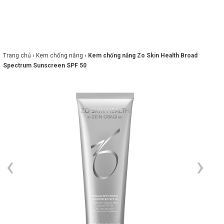
×
BRANDS
ANDS
FEATURED BRAND
Trang chủ ›
Kem chống nắng ›
Kem chống nắng Zo Skin Health Broad
Spectrum Sunscreen SPF 50
HĂM
SÓC
DA
RANG
IỂM
HĂM
SÓC
ODY