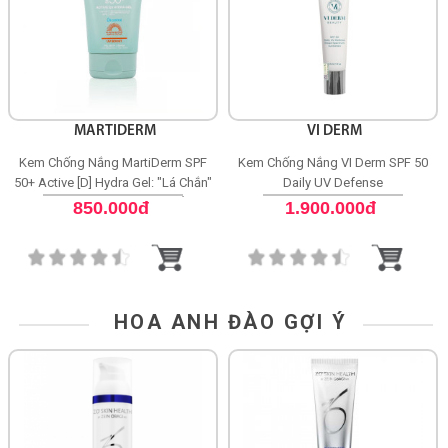
MARTIDERM
VI DERM
Kem Chống Nắng MartiDerm SPF
Kem Chống Nắng VI Derm SPF 50
50+ Active [D] Hydra Gel: "Lá Chắn"
Daily UV Defense
Toàn Diện Cho Người Chơi Thể Thao
850.000đ
1.900.000đ
HOA ANH ĐÀO GỢI Ý