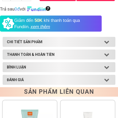
Trả sau
0đ
với
Shop All Brand A-
Z
Giảm đến
50K
khi thanh toán qua
Fundiin.
xem thêm
CHI TIẾT SẢN PHẨM
THANH TOÁN & HOÀN TIỀN
BÌNH LUẬN
ĐÁNH GIÁ
SẢN PHẨM LIÊN QUAN