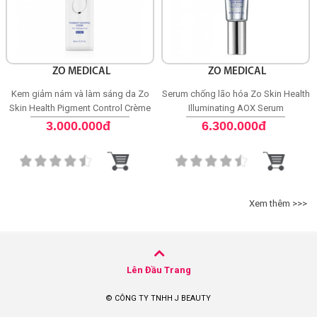
ZO MEDICAL
ZO MEDICAL
Kem giảm nám và làm sáng da Zo
Serum chống lão hóa Zo Skin Health
Skin Health Pigment Control Crème
Illuminating AOX Serum
4% HQ - RX
3.000.000đ
6.300.000đ
Xem thêm >>>
Lên Đầu Trang
© CÔNG TY TNHH J BEAUTY