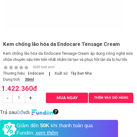
LOGS
IỚI
HIỆU
Kem chống lão hóa da Endocare Tensage Cream
Kem chống lão hóa da Endocare Tensage Cream áp dụng công nghệ sửa
INIC
chữa chuyên sâu tiên tiến nhất nhằm tái tạo và phục hồi làn da bị hư tổn
 SPA
5029 lượt xem
Thương hiệu:
Xuất xứ:
Endocare
Tây Ban Nha
Dung tích:
30ml
1.422.360
đ
-
+
MUA NGAY
THÊM VÀO GIỎ HÀNG
Trả sau
0đ
với
Giảm đến
50K
khi thanh toán qua
Fundiin.
xem thêm