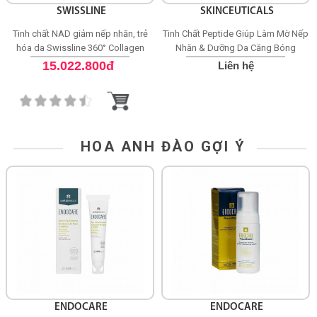
SWISSLINE
SKINCEUTICALS
Tinh chất NAD giảm nếp nhăn, trẻ
Tinh Chất Peptide Giúp Làm Mờ Nếp
hóa da Swissline 360° Collagen
Nhăn & Dưỡng Da Căng Bóng
Night Concentrate
SkinCeuticals P-TIOX
15.022.800đ
Liên hệ
HOA ANH ĐÀO GỢI Ý
ENDOCARE
ENDOCARE