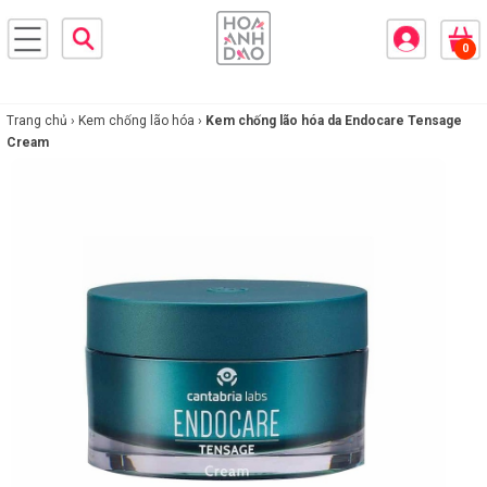
×
0
BRANDS
ANDS
FEATURED BRAND
Trang chủ ›
Kem chống lão hóa ›
Kem chống lão hóa da Endocare Tensage
Cream
HĂM
SÓC
DA
RANG
IỂM
HĂM
SÓC
ODY