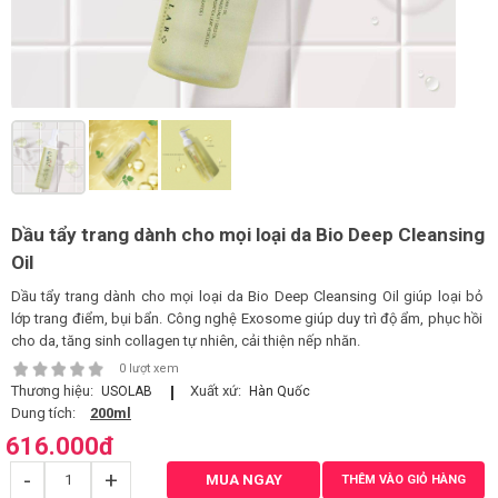
LOGS
IỚI
HIỆU
INIC
 SPA
Dầu tẩy trang dành cho mọi loại da Bio Deep Cleansing
Oil
Dầu tẩy trang dành cho mọi loại da Bio Deep Cleansing Oil giúp loại bỏ
lớp trang điểm, bụi bẩn. Công nghệ Exosome giúp duy trì độ ẩm, phục hồi
cho da, tăng sinh collagen tự nhiên, cải thiện nếp nhăn.
0 lượt xem
Thương hiệu:
Xuất xứ:
USOLAB
Hàn Quốc
Dung tích:
200ml
616.000
đ
-
+
MUA NGAY
THÊM VÀO GIỎ HÀNG