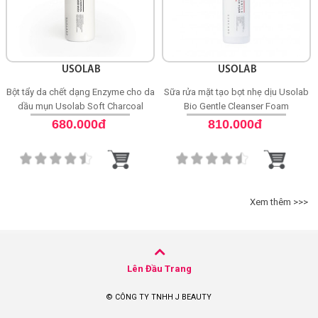
USOLAB
USOLAB
Bột tẩy da chết dạng Enzyme cho da
Sữa rửa mặt tạo bọt nhẹ dịu Usolab
dầu mụn Usolab Soft Charcoal
Bio Gentle Cleanser Foam
Enzyme Powder Wash
680.000đ
810.000đ
Xem thêm >>>
Lên Đầu Trang
© CÔNG TY TNHH J BEAUTY