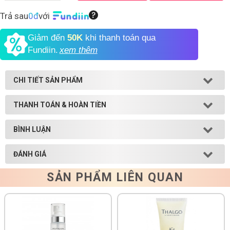
Trả sau
0đ
với
Shop All Brand A-
Z
Giảm đến
50K
khi thanh toán qua
Fundiin.
xem thêm
CHI TIẾT SẢN PHẨM
THANH TOÁN & HOÀN TIỀN
BÌNH LUẬN
ĐÁNH GIÁ
SẢN PHẨM LIÊN QUAN