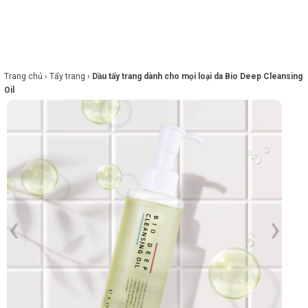
×
BRANDS
ANDS
FEATURED BRAND
Trang chủ ›
Tẩy trang ›
Dầu tẩy trang dành cho mọi loại da Bio Deep Cleansing
Oil
HĂM
SÓC
DA
RANG
IỂM
HĂM
SÓC
ODY