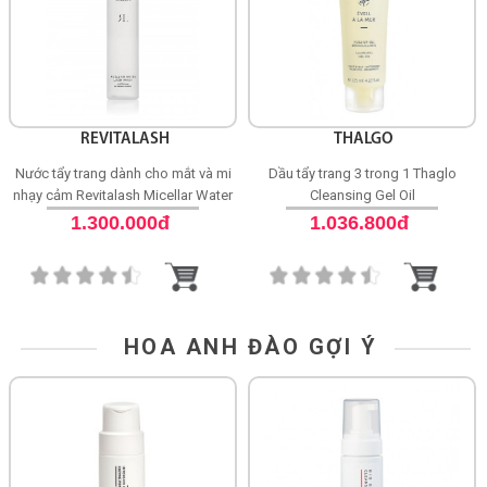
REVITALASH
THALGO
Nước tẩy trang dành cho mắt và mi
Dầu tẩy trang 3 trong 1 Thaglo
nhạy cảm Revitalash Micellar Water
Cleansing Gel Oil
Lash Wash
1.300.000đ
1.036.800đ
HOA ANH ĐÀO GỢI Ý